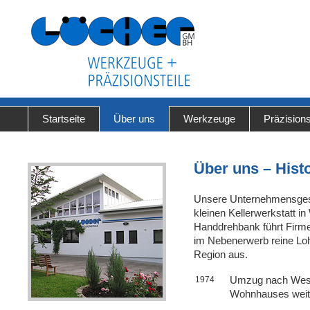
Startseite
Über uns
Werkzeuge
Präzisions
Über uns – Hist
Unsere Unternehmensgesc
kleinen Kellerwerkstatt in
Handdrehbank führt Firme
im Nebenerwerb reine Lo
Region aus.
Umzug nach Westh
1974
Wohnhauses weite