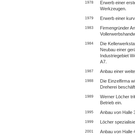
Erwerb einer ers
1978
Werkzeugen.
Erwerb einer kur
1979
Firmengründer An
1983
Vollerwerbshandwe
Die Kellerwerksta
1984
Neubau einer ge
Industriegebiet W
A7.
Anbau einer weite
1987
Die Einzelfirma 
1988
Dreherei beschäfti
Werner Löcher trit
1989
Betrieb ein.
Anbau von Halle 
1995
Löcher spezialisi
1999
Anbau von Halle 
2001